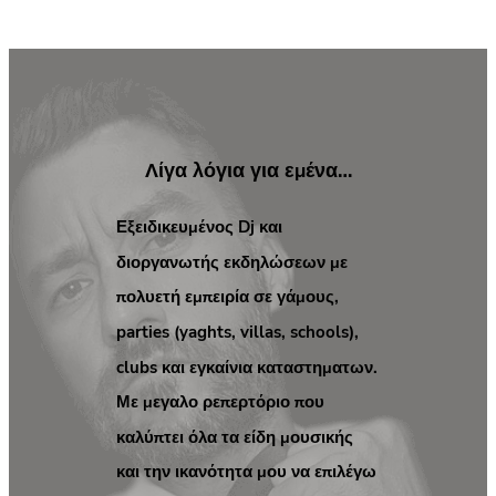
Λίγα λόγια για εμένα…
Εξειδικευμένος Dj και
διοργανωτής εκδηλώσεων με
πολυετή εμπειρία σε γάμους,
parties (yaghts, villas, schools),
clubs και εγκαίνια καταστηματων.
Με μεγαλο ρεπερτόριο που
καλύπτει όλα τα είδη μουσικής
και την ικανότητα μου να επιλέγω